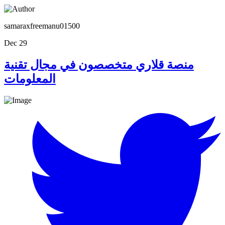
samaraxfreemanu01500
Dec 29
منصة قلاري متخصصون في مجال تقنية
المعلومات